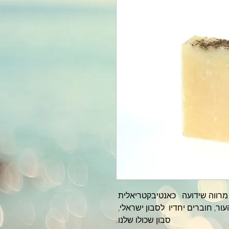
 מרווה שידועה   כאנטיבקטריאלית 
ר, חוברים יחדיו  לסבון ישראלי, 
סבון שכולו שלנו.